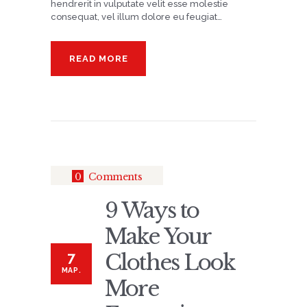
hendrerit in vulputate velit esse molestie
consequat, vel illum dolore eu feugiat…
READ MORE
0
Comments
9 Ways to
Make Your
7
Clothes Look
МАР.
More