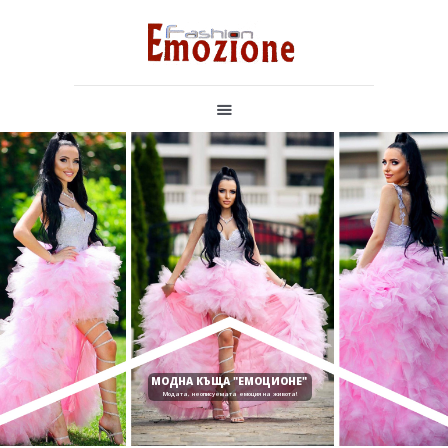
НАЧАЛО
БУТИКОВИ РОКЛИ
РОКЛЯ ПО ВАШ МОДЕЛ
БУЛЧЕНСКИ РОКЛИ
ЗА НАС
КОНТАКТИ
МОДНА КЪЩА "ЕМОЦИОНЕ"
Модата, неописуемата емоция на живота!