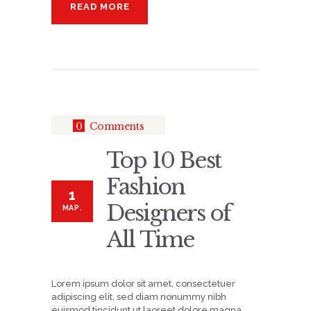
READ MORE
0
Comments
Top 10 Best
Fashion
1
Designers of
МАР.
All Time
Lorem ipsum dolor sit amet, consectetuer
adipiscing elit, sed diam nonummy nibh
euismod tincidunt ut laoreet dolore magna