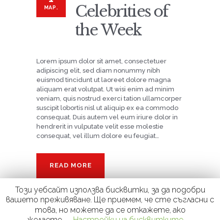
Celebrities of
МАР.
the Week
Lorem ipsum dolor sit amet, consectetuer
adipiscing elit, sed diam nonummy nibh
euismod tincidunt ut laoreet dolore magna
aliquam erat volutpat. Ut wisi enim ad minim
veniam, quis nostrud exerci tation ullamcorper
suscipit lobortis nisl ut aliquip ex ea commodo
consequat. Duis autem vel eum iriure dolor in
hendrerit in vulputate velit esse molestie
consequat, vel illum dolore eu feugiat…
READ MORE
Този уебсайт използва бисквитки, за да подобри
вашето преживяване. Ще приемем, че сте съгласни с
това, но можете да се откажете, ако
желаете.
Настройки на бисквитките