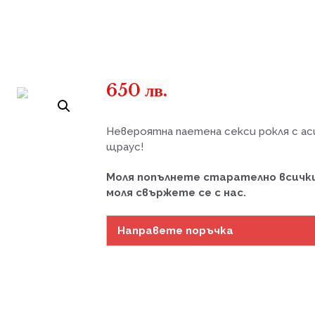
650
лв.
Невероятна паетена секси рокля с а
щраус!
Моля попълнете старателно всички
моля свържете се с нас.
Направете поръчка