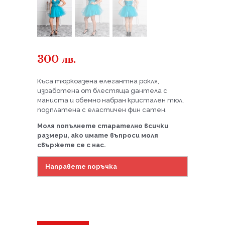
300
лв.
Къса тюркоазена елегантна рокля,
изработена от блестяща дантела с
маниста и обемно набран кристален тюл,
подплатена с еластичен фин сатен.
Моля попълнете старателно всички
размери, ако имате въпроси моля
свържете се с нас.
Направете поръчка