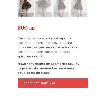
300
лв.
Секси къса рокля, тип гащеризон
изработена от черна еластична
италианска дантела и веревна пола,
изработена от телесен и черен
кристален тюл.
Моля попълнете старателно всички
размери, ако имате въпроси моля
свържете се с нас.
Направете поръчка