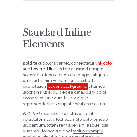
Standard Inline
Elements
Bold text
dolor sit amet, consectetur
link color
and
hovered link
sed do eiusmod tempor
hovered ut labore et dolore magna aliqua. Ut
enim ad minim veniam, quis nostrud
exercitation
accent background
ullamco
laboris nisi ut aliquip ex ea dafault link color
consequat. Duis aute irure dolor in
reprehenderit in voluptate velit esse cillum.
Italic text
example iste natus error sit
voluptatem italic text example doloremque
laudantium, totam rem aperiam, eaque ipsa
quae ab illo inventore vei
tooltip example
beatae
explicabo
. Nemo enptatem quia