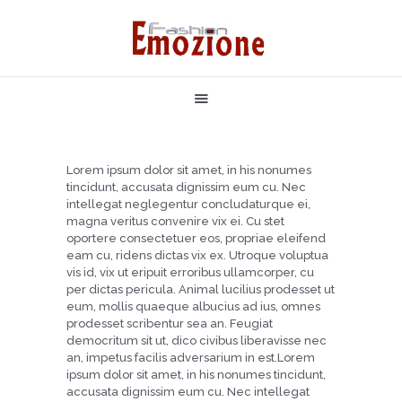
НАЧАЛО
БУТИКОВИ РОКЛИ
РОКЛЯ ПО ВАШ МОДЕЛ
БУЛЧЕНСКИ РОКЛИ
Lorem ipsum dolor sit amet, in his nonumes
ЗА НАС
tincidunt, accusata dignissim eum cu. Nec
intellegat neglegentur concludaturque ei,
КОНТАКТИ
magna veritus convenire vix ei. Cu stet
oportere consectetuer eos, propriae eleifend
eam cu, ridens dictas vix ex. Utroque voluptua
vis id, vix ut eripuit erroribus ullamcorper, cu
per dictas pericula. Animal lucilius prodesset ut
eum, mollis quaeque albucius ad ius, omnes
prodesset scribentur sea an. Feugiat
democritum sit ut, dico civibus liberavisse nec
an, impetus facilis adversarium in est.Lorem
ipsum dolor sit amet, in his nonumes tincidunt,
accusata dignissim eum cu. Nec intellegat