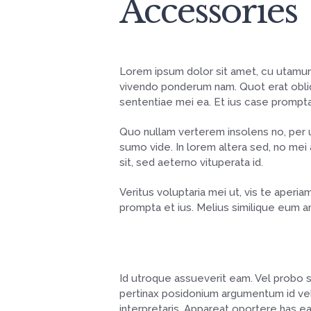
Accessories
Lorem ipsum dolor sit amet, cu utamur 
vivendo ponderum nam. Quot erat obliq
sententiae mei ea. Et ius case prompta
Quo nullam verterem insolens no, per u
sumo vide. In lorem altera sed, no mei 
sit, sed aeterno vituperata id.
Veritus voluptaria mei ut, vis te aperia
prompta et ius. Melius similique eum 
Id utroque assueverit eam. Vel probo 
pertinax posidonium argumentum id vel. 
interpretaris. Appareat oportere has ea