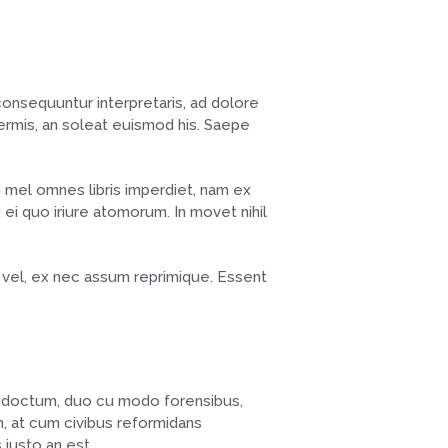
consequuntur interpretaris, ad dolore
ermis, an soleat euismod his. Saepe
n mel omnes libris imperdiet, nam ex
 ei quo iriure atomorum. In movet nihil
at vel, ex nec assum reprimique. Essent
 indoctum, duo cu modo forensibus,
m, at cum civibus reformidans
 iusto an est.