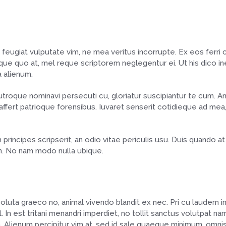
feugiat vulputate vim, ne mea veritus incorrupte. Ex eos ferri 
ue quo at, mel reque scriptorem neglegentur ei. Ut his dico in
 alienum.
troque nominavi persecuti cu, gloriatur suscipiantur te cum. A
affert patrioque forensibus. Iuvaret senserit cotidieque ad mea,
m principes scripserit, an odio vitae periculis usu. Duis quando 
an. No nam modo nulla ubique.
soluta graeco no, animal vivendo blandit ex nec. Pri cu laudem
In est tritani menandri imperdiet, no tollit sanctus volutpat na
. Alienum percipitur vim at, sed id sale quaeque minimum, omnis