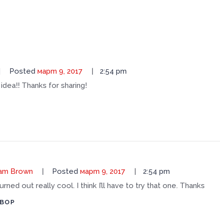
Posted
март 9, 2017
2:54 pm
idea!! Thanks for sharing!
am Brown
Posted
март 9, 2017
2:54 pm
urned out really cool. I think I’ll have to try that one. Thanks
ВОР