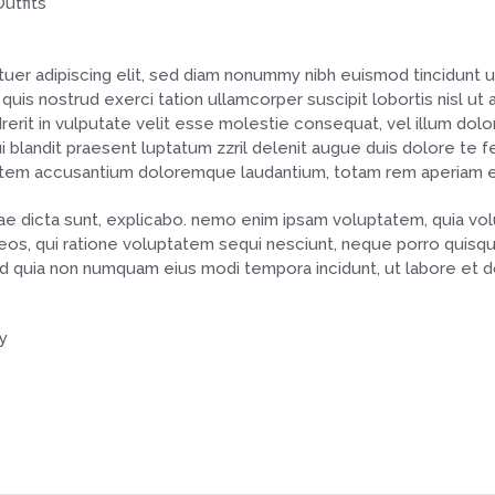
uer adipiscing elit, sed diam nonummy nibh euismod tincidunt 
 quis nostrud exerci tation ullamcorper suscipit lobortis nisl 
erit in vulputate velit esse molestie consequat, vel illum dolor
blandit praesent luptatum zzril delenit augue duis dolore te feuga
tatem accusantium doloremque laudantium, totam rem aperiam ea
tae dicta sunt, explicabo. nemo enim ipsam voluptatem, quia volup
os, qui ratione voluptatem sequi nesciunt, neque porro quisqu
, sed quia non numquam eius modi tempora incidunt, ut labore et
y