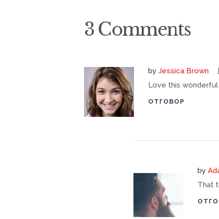
3 Comments
by
Jessica Brown
Love this wonderful 
ОТГОВОР
by
Ad
That t
ОТГО