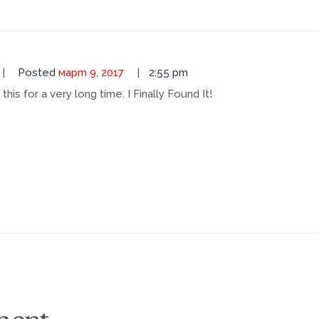
Posted
март 9, 2017
2:55 pm
this for a very long time. I Finally Found It!