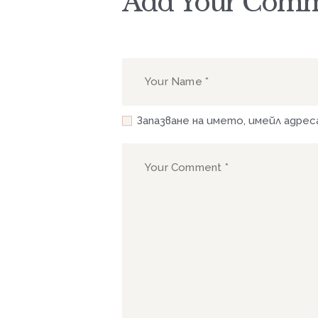
Add Your Com
Запазване на името, имейл адре