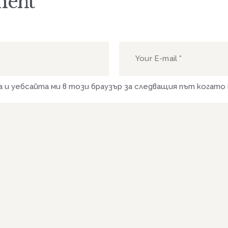
ment
са и уебсайта ми в този браузър за следващия път когато