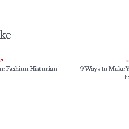
ike
17
м
he Fashion Historian
9 Ways to Make 
E