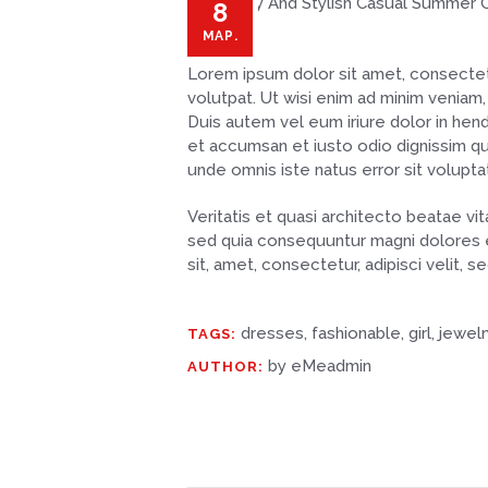
8
МАР.
Lorem ipsum dolor sit amet, consectet
volutpat. Ut wisi enim ad minim veniam,
Duis autem vel eum iriure dolor in hendr
et accumsan et iusto odio dignissim qui 
unde omnis iste natus error sit volup
Veritatis et quasi architecto beatae vi
sed quia consequuntur magni dolores e
sit, amet, consectetur, adipisci velit
dresses
,
fashionable
,
girl
,
jewelr
TAGS:
by eMeadmin
AUTHOR: